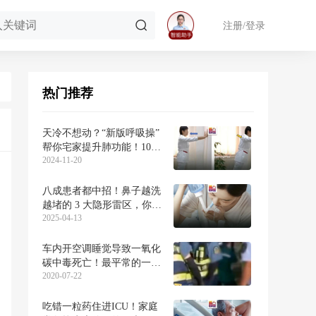
注册/登录
热门推荐
天冷不想动？“新版呼吸操”
帮你宅家提升肺功能！10
2024-11-20
个分解视频带你练
八成患者都中招！鼻子越洗
越堵的 3 大隐形雷区，你可
2025-04-13
能每天都在重复！
车内开空调睡觉导致一氧化
碳中毒死亡！最平常的一个
2020-07-22
动作就能避免灾难发生
吃错一粒药住进ICU！家庭