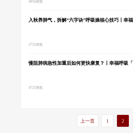
4954浏览
入秋养肺气，拆解“六字诀”呼吸操核心技巧丨幸福呼
2732浏览
慢阻肺病急性加重后如何更快康复？丨幸福呼吸「1
4725浏览
上一页
1
2