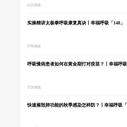
2222浏览
实操精讲太极拳呼吸康复真诀丨幸福呼吸「148」
2796浏览
呼吸慢病患者如何在黄金期打对疫苗？丨幸福呼吸「
2720浏览
快速摧毁肺功能的秋季感染怎样防？丨幸福呼吸「1