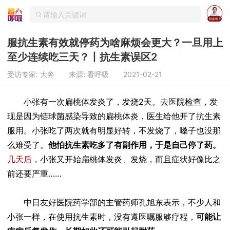
服抗生素有效就停药为啥麻烦会更大？一旦用上
至少连续吃三天？丨抗生素误区2
受访专家: 大奔
来源: 看呼吸
2021-02-21
小张有一次扁桃体发炎了，发烧2天。去医院检查，发
现是因为链球菌感染导致的扁桃体炎，医生给他开了抗生素
服用。小张吃了两次就有明显好转，不发烧了，嗓子也没那
么难受了。
他怕抗生素吃多了有副作用，于是自己停了药。
几天后
，小张又开始扁桃体发炎、发烧，而且症状好像比之
前还要严重……
中日友好医院药学部的主管药师孔旭东表示，不少人和
小张一样，在使用抗生素时，没有遵医嘱服够疗程，
可能让